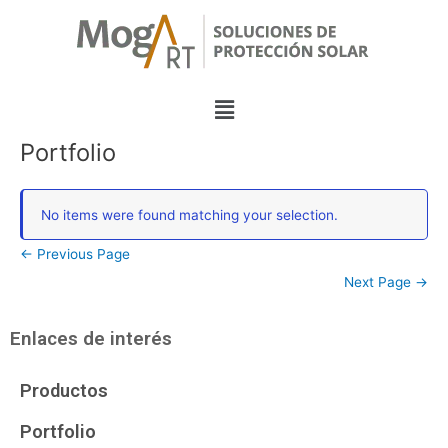
Skip
Post
to
navigation
content
Menu
Portfolio
No items were found matching your selection.
←
Previous Page
Next Page
→
Enlaces de interés
Productos
Portfolio